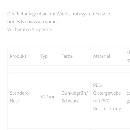
Der Reitanlagenbau mit Windschutzsystemen setzt
hohes Fachwissen voraus.
Wir beraten Sie gerne.
F
Produkt
Typ
Farbe
Material
m
PES-
Standard-
Dunkelgrün/
Gittergewebe
c
52.144
Netz
Schwarz
mit PVC-
g
Beschichtung