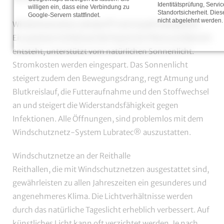
Identitätsprüfung, Servic
willigen ein, dass eine Verbindung zu
Standortsicherheit. Die
Google-Servern stattfindet.
nicht abgelehnt werden.
Windschutznetze Lubratec® sind visuell transparent.
Ein positiver Einfluß auf die Psyche für Pferd und Mensch
entsteht, unterstützt vom natürlichen Sonnenlicht.
Stromkosten werden eingespart. Das Sonnenlicht
steigert zudem den Bewegungsdrang, regt Atmung und
Blutkreislauf, die Futteraufnahme und den Stoffwechsel
an und steigert die Widerstandsfähigkeit gegen
Infektionen. Alle Öffnungen, sind problemlos mit dem
Windschutznetz-System Lubratec® auszustatten.
Windschutznetze an der Reithalle
Reithallen, die mit Windschutznetzen ausgestattet sind,
gewährleisten zu allen Jahreszeiten ein gesunderes und
angenehmeres Klima. Die Lichtverhältnisse werden
durch das natürliche Tageslicht erheblich verbessert. Auf
künstliches Licht kann oft verzichtet werden. Je nach