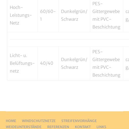
PES-
Hoch-
60/60-
Dunkelgrün/
Gittergewebe
c
Leistungs-
1
Schwarz
mit PVC-
g
Netz
Beschichtung
PES-
Licht- u.
Dunkelgrün/
Gittergewebe
c
Belüftungs-
40/40
Schwarz
mit PVC-
g
netz
Beschichtung
NAVIGATION
HOME
WINDSCHUTZNETZE
STREIFENVORHÄNGE
ÜBERSPRINGEN
WEIDEUNTERSTÄNDE
REFERENZEN
KONTAKT
LINKS