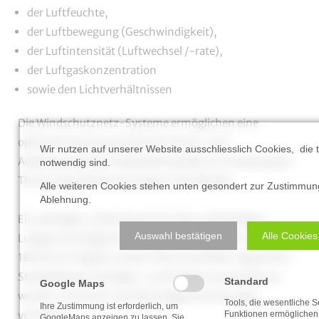
der Luftfeuchte,
der Luftbewegung (Geschwindigkeit),
der Luftintensität (Luftwechsel /-rate),
der Luftgaskonzentration
sowie den Lichtverhältnissen
Die Windschutznetz-Systeme ermöglichen eine
optimale Steuerung zwischen Innen- und
Wir nutzen auf unserer Website ausschliesslich Cookies, die 
Außentemperatur (Außenklimastall) zur Erhaltung des
notwendig sind.
Thermoregulationsvermögens des Pferdes.
Alle weiteren Cookies stehen unten gesondert zur Zustimmun
Ablehnung.
Ein ständiger Luftaustausch mit der notwendigen
Auswahl bestätigen
Alle Cookies
Luftgeschwindigkeit (Frischluft ohne Zugluft, DIN
18910) ist möglich und für Pferd und Reiter angenehm.
Staubbildung, Schadgas- und Keimkonzentrationen
Standard
Google Maps
werden minimiert und Atemwegserkrankungen
Tools, die wesentliche S
Ihre Zustimmung ist erforderlich, um
verhütet.
Funktionen ermöglichen,
GoogleMaps anzeigen zu lassen. Sie