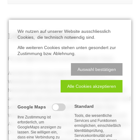
überspringen
Wir nutzen auf unserer Website ausschliesslich
Lubratec® Rollotor
Cookies, die technisch notwendig sind.
Alle weiteren Cookies stehen unten gesondert zur
Zustimmung bzw. Ablehnung.
Für das tägliche Öffnen und schließen von Toren.
Auswahl bestätigen
Antrieb über mittig waagerecht angebrachte
Wickelwelle, auf die sich das obere und das untere
Alle Cookies akzeptieren
Netzteil gleichzeitig aufrollt. Die Wickelwelle sowie das
am unteren Netzteil befindliche Beschwerungsrohr sind
Standard
seitlich in Alu-C-Profilen geführt und rollen beim
Google Maps
Wickelprozeß nach oben. Der Spalt zwischen Netz und
Tools, die wesentliche
Ihre Zustimmung ist
Services und Funktionen
erforderlich, um
Alu-Profil wird durch einen PVC-Streifen verschlossen.
ermöglichen, einschließlich
GoogleMaps anzeigen zu
Identitätsprüfung,
Die Lagerung des Wickel- und Beschwerungsrohres
lassen. Sie willigen ein,
Servicekontinuität und
dass eine Verbindung zu