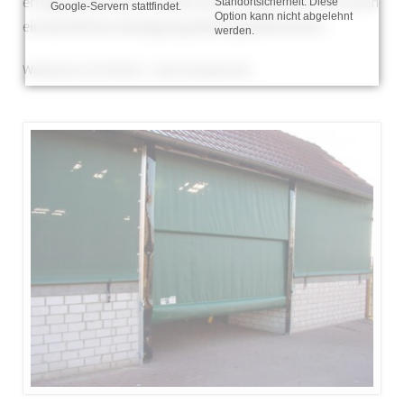
erfolgt seitlich durch Gleiter bzw. Doppelrollen, die einen
Standortsicherheit. Diese
Google-Servern stattfindet.
Option kann nicht abgelehnt
einwandfreien Bewegungsablauf gewährleisten.
werden.
Wahlweise mit Elektro- oder Handantrieb.