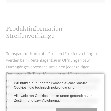
überspringen
Produktinformation
Streifenvorhänge
Transparante Kunstoff-Streifen (Streifenvorhänge)
werden beim Reitanlagenbau in Öffnungen bzw.
Durchgänge verwendet, um einen jeder zeitigen
Durchgang für Tiere, Menschen und Fahrzeuge zu
ermöglichen. Gleichzeitig sollen die Streifenvorhänge
Wir nutzen auf unserer Website ausschliesslich
als flexibler Windschutz sowie zur Verhinderung von
Cookies, die technisch notwendig sind.
Laub, Regen, Schnee und Insekten dienen.
Alle weiteren Cookies stehen unten gesondert zur
An Zugänge zu Paddocks, Stallfenster, Stalleingänge
Zustimmung bzw. Ablehnung.
und Zwischenwände werden Kunststoff-Streifen