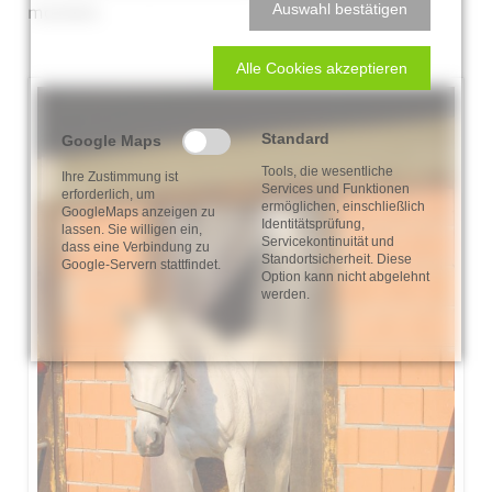
Auswahl bestätigen
montiert.
Alle Cookies akzeptieren
Standard
Google Maps
Tools, die wesentliche
Ihre Zustimmung ist
Services und Funktionen
erforderlich, um
ermöglichen, einschließlich
GoogleMaps anzeigen zu
Identitätsprüfung,
lassen. Sie willigen ein,
Servicekontinuität und
dass eine Verbindung zu
Standortsicherheit. Diese
Google-Servern stattfindet.
Option kann nicht abgelehnt
werden.