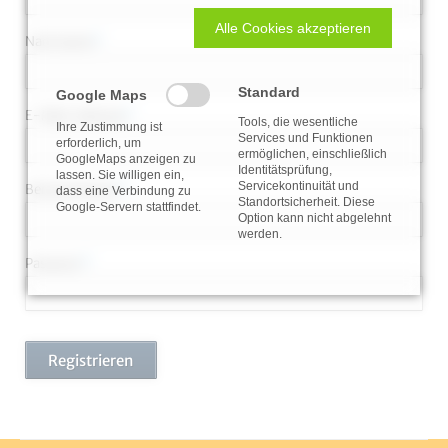
Alle Cookies akzeptieren
Pflichtfeld
Nachname
*
Standard
Google Maps
Pflichtfeld
E-Mail-Adresse
*
Tools, die wesentliche
Ihre Zustimmung ist
Services und Funktionen
erforderlich, um
ermöglichen, einschließlich
GoogleMaps anzeigen zu
Identitätsprüfung,
lassen. Sie willigen ein,
Servicekontinuität und
Pflichtfeld
Benutzername
*
dass eine Verbindung zu
Standortsicherheit. Diese
Google-Servern stattfindet.
Option kann nicht abgelehnt
werden.
Pflichtfeld
Passwort
*
Registrieren