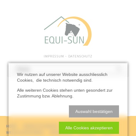
NAVIGATION
IMPRESSUM
DATENSCHUTZ
ÜBERSPRINGEN
Navigation
Wir nutzen auf unserer Website ausschliesslich
überspringen
Cookies, die technisch notwendig sind.
Alle weiteren Cookies stehen unten gesondert zur
Zustimmung bzw. Ablehnung.
Auswahl bestätigen
NAVIGATION
HOME
WINDSCHUTZNETZE
STREIFENVORHÄNGE
Alle Cookies akzeptieren
ÜBERSPRINGEN
WEIDEUNTERSTÄNDE
REFERENZEN
KONTAKT
LINKS