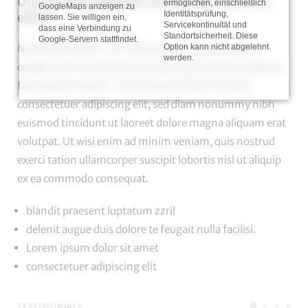
Ut wisi enim ad minim veniam, quis nostrud
ermöglichen, einschließlich
GoogleMaps anzeigen zu
Identitätsprüfung,
exerci
lassen. Sie willigen ein,
Servicekontinuität und
dass eine Verbindung zu
Standortsicherheit. Diese
Google-Servern stattfindet.
Option kann nicht abgelehnt
Nam liber tempor cum soluta nobis
eleifend option
werden.
congue
nihil imperdiet doming id quod mazim placerat
facer possim assum. Lorem ipsum dolor sit amet,
consectetuer adipiscing elit, sed diam nonummy nibh
euismod tincidunt ut laoreet dolore magna aliquam erat
volutpat. Ut wisi enim ad minim veniam, quis nostrud
exerci tation ullamcorper suscipit lobortis nisl ut aliquip
ex ea commodo consequat.
blandit praesent luptatum zzril
delenit augue duis dolore te feugait nulla facilisi.
Lorem ipsum dolor sit amet
consectetuer adipiscing elit
TESTIMONIALS