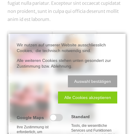
fugiat nulla pariatur. Excepteur sint occaecat cupidatat
non proident, sunt in culpa qui officia deserunt mollit
anim id est laborum.
Wir nutzen auf unserer Website ausschliesslich
Cookies, die technisch notwendig sind.
Alle weiteren Cookies stehen unten gesondert zur
Zustimmung bzw. Ablehnung.
Auswahl bestätigen
Alle Cookies akzeptieren
Standard
Google Maps
Tools, die wesentliche
Ihre Zustimmung ist
Services und Funktionen
erforderlich, um