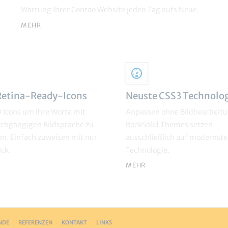
Wartung Ihrer Contao Website jeden Tag aufs Neue.
MEHR
etina-Ready-Icons
Neuste CSS3 Technolo
 Icons um Ihre Worte mit
Anpassen ohne Bildbearbeitu
rchgängigen Bildsprache zu
RockSolid Themes setzen
en. Einfach zuweisen mit nur
ausschließlich auf modernst
ick.
Technologie.
MEHR
NDE
REFERENZEN
KONTAKT
LINKS