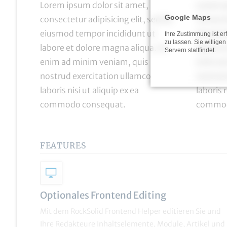
Lorem ipsum dolor sit amet,
Lorem i
Google Maps
consectetur adipisicing
elit, sed do
consecte
eiusmod tempor incididunt ut
eiusmod
Ihre Zustimmung ist e
zu lassen. Sie willige
labore et dolore magna aliqua. Ut
labore e
Servern stattfindet.
enim ad minim veniam, quis
enim ad
nostrud exercitation ullamco
nostrud
laboris nisi ut aliquip ex ea
laboris n
commodo consequat.
commod
FEATURES
Optionales Frontend Editing
Mit dem RockSolid Frontend Helper editieren Sie und
Ihre Redakteure Inhaltselemente, Module, Artikel und