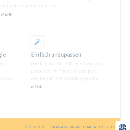
Anforderungen von Contao.
MEHR
gie
Einfach anzupassen
ng:
Mit dem RockSolid Theme Assistant
passen Sie Ihr Theme in wenigen
e CSS3-
Minuten an Ihre Vorstellungen an.
MEHR
© EQUI-SUN
ROCKSOLID CONTAO THEMES & TEMPLATES