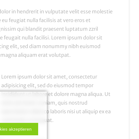
olor in hendrerit in vulputate velit esse molestie
eu feugiat nulla facilisis at vero eros et
gnissim
qui blandit praesent luptatum zzril
 feugait nulla facilisi. Lorem ipsum dolor sit
scing elit, sed diam nonummy nibh euismod
e magna aliquam erat volutpat.
Lorem ipsum dolor sit amet,
consectetur
adipisicing
elit, sed do eiusmod tempor
incididunt ut labore et dolore magna aliqua. Ut
enim ad minim veniam, quis nostrud
exercitation ullamco laboris nisi ut aliquip ex ea
commodo consequat.
kies akzeptieren