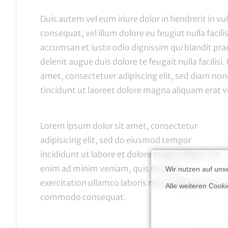
Duis autem vel eum iriure dolor in hendrerit in vu
consequat, vel illum dolore eu feugiat nulla facilis
accumsan et
iusto odio dignissim
qui blandit pra
delenit augue duis dolore te feugait nulla facilisi
amet, consectetuer adipiscing elit, sed diam 
tincidunt ut laoreet dolore magna aliquam erat v
Lorem ipsum dolor sit amet,
consectetur
adipisicing
elit, sed do eiusmod tempor
incididunt ut labore et dolore magna aliqua. Ut
enim ad minim veniam, quis nostrud
Wir nutzen auf uns
exercitation ullamco laboris nisi ut aliquip ex ea
Alle weiteren Cook
commodo consequat.