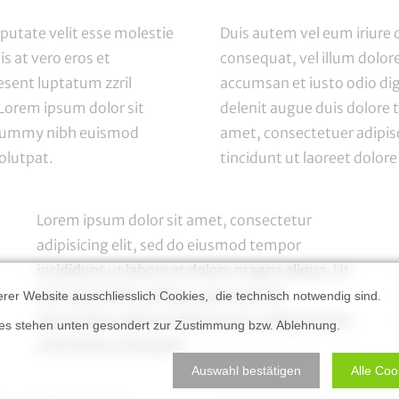
lputate velit esse molestie
Duis autem vel eum iriure d
is at vero eros et
consequat, vel illum dolore 
esent luptatum zzril
accumsan et
iusto odio di
. Lorem ipsum dolor sit
delenit augue duis dolore te
nonummy nibh euismod
amet, consectetuer adipi
olutpat.
tincidunt ut laoreet dolor
Lorem ipsum dolor sit amet,
consectetur
adipisicing
elit, sed do eiusmod tempor
incididunt ut labore et dolore magna aliqua. Ut
enim ad minim veniam, quis nostrud
erer Website ausschliesslich Cookies, die technisch notwendig sind.
exercitation ullamco laboris nisi ut aliquip ex ea
ies stehen unten gesondert zur Zustimmung bzw. Ablehnung.
commodo consequat.
Auswahl bestätigen
Alle Coo