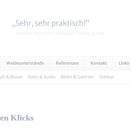
„Sehr, sehr praktisch!“
– Mathias Neumann, RockSolid Themes Kunde
Weideunterstände
Referenzen
Kontakt
Links
ds & Boxen
Video & Audio
Bilder & Galerien
Sidebar
Navig
übers
en Klicks